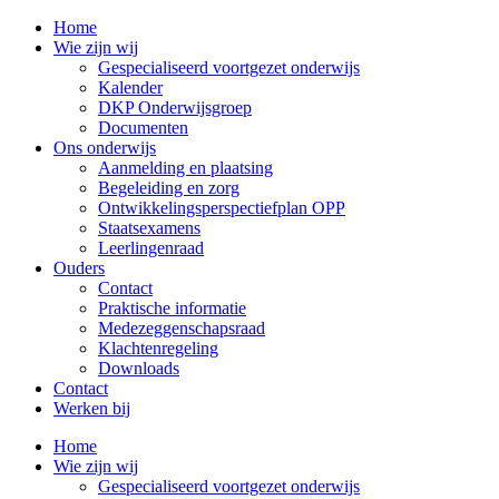
Home
Wie zijn wij
Gespecialiseerd voortgezet onderwijs
Kalender
DKP Onderwijsgroep
Documenten
Ons onderwijs
Aanmelding en plaatsing
Begeleiding en zorg
Ontwikkelingsperspectiefplan OPP
Staatsexamens
Leerlingenraad
Ouders
Contact
Praktische informatie
Medezeggenschapsraad
Klachtenregeling
Downloads
Contact
Werken bij
Home
Wie zijn wij
Gespecialiseerd voortgezet onderwijs