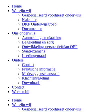
Home
Wie zijn wij
Gespecialiseerd voortgezet onderwijs
Kalender
DKP Onderwijsgroep
Documenten
Ons onderwijs
Aanmelding en plaatsing
Begeleiding en zorg
Ontwikkelingsperspectiefplan OPP
Staatsexamens
Leerlingenraad
Ouders
Contact
Praktische informatie
Medezeggenschapsraad
Klachtenregeling
Downloads
Contact
Werken bij
Home
Wie zijn wij
Gespecialiseerd voortgezet onderwijs