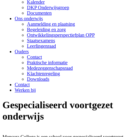
Kalender
DKP Onderwijsgroep
Documenten
Ons onderwijs
Aanmelding en plaatsing
Begeleiding en zorg
Ontwikkelingsperspectiefplan OPP
Staatsexamens
Leerlingenraad
Ouders
Contact
Praktische informatie
Medezeggenschapsraad
Klachtenregeling
Downloads
Contact
Werken bij
Gespecialiseerd voortgezet
onderwijs
Mensura College is een school voor gespecialiseerd voortgezet