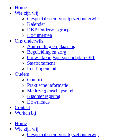
Home
Wie zijn wij
Gespecialiseerd voortgezet onderwijs
Kalender
DKP Onderwijsgroep
Documenten
Ons onderwijs
Aanmelding en plaatsing
Begeleiding en zorg
Ontwikkelingsperspectiefplan OPP
Staatsexamens
Leerlingenraad
Ouders
Contact
Praktische informatie
Medezeggenschapsraad
Klachtenregeling
Downloads
Contact
Werken bij
Home
Wie zijn wij
Gespecialiseerd voortgezet onderwijs